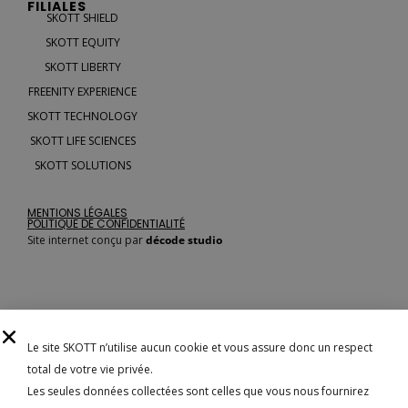
FILIALES
SKOTT SHIELD
SKOTT EQUITY
SKOTT LIBERTY
FREENITY EXPERIENCE
SKOTT TECHNOLOGY
SKOTT LIFE SCIENCES
SKOTT SOLUTIONS
MENTIONS LÉGALES
POLITIQUE DE CONFIDENTIALITÉ
Site internet conçu par
décode studio
Le site SKOTT n’utilise aucun cookie et vous assure donc un respect
total de votre vie privée.
© SKOTT GROUP - 2023
Les seules données collectées sont celles que vous nous fournirez