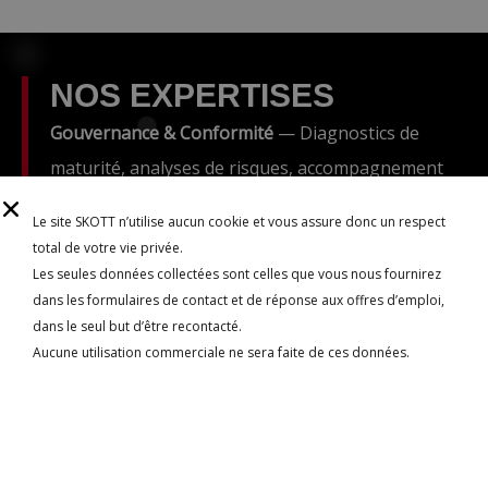
NOS EXPERTISES
Gouvernance & Conformité
— Diagnostics de
maturité, analyses de risques, accompagnement
règlementaire NIS2, ISO 27001, homologation
Le site SKOTT n’utilise aucun cookie et vous assure donc un respect
sectorielle
total de votre vie privée.
Les seules données collectées sont celles que vous nous fournirez
Sécurité Offensive
— Pentests, exercices Red
dans les formulaires de contact et de réponse aux offres d’emploi,
Team, évaluation de la résistance des systèmes
dans le seul but d’être recontacté.
Aucune utilisation commerciale ne sera faite de ces données.
d’information
Résilience
— Élaboration et test de PCA/PRA,
exercices de gestion de crise, sensibilisation et
formations