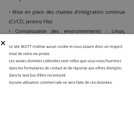
• Mise en place des chaines d’intégration continue
(CI/CD, Jenkins File)
• Connaissance des environnements : Linux,
Windows
Le site SKOTT n’utilise aucun cookie et vous assure donc un respect
• Outils de tests automatisés
total de votre vie privée.
• Maitrise de l’anglais
Les seules données collectées sont celles que vous nous fournirez
dans les formulaires de contact et de réponse aux offres d’emploi,
• 5 années d’expériences dans le domaine
dans le seul but d’être recontacté.
• Git
Aucune utilisation commerciale ne sera faite de ces données.
• Jenkins
• Kubernetes
• Ansible, Terraform, Kubernetes, Docker
• Bash