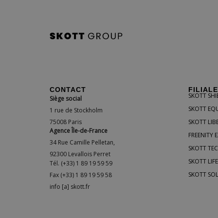
CONTACT
FILIAL
SKOTT SHI
Siège social
SKOTT EQ
1 rue de Stockholm
75008 Paris
SKOTT LIB
Agence Île-de-France
FREENITY 
34 Rue Camille Pelletan,
SKOTT TE
92300 Levallois Perret
SKOTT LIF
Tél. (+33) 1 89 19 59 59
SKOTT SO
Fax (+33) 1 89 19 59 58
info [a] skott.fr