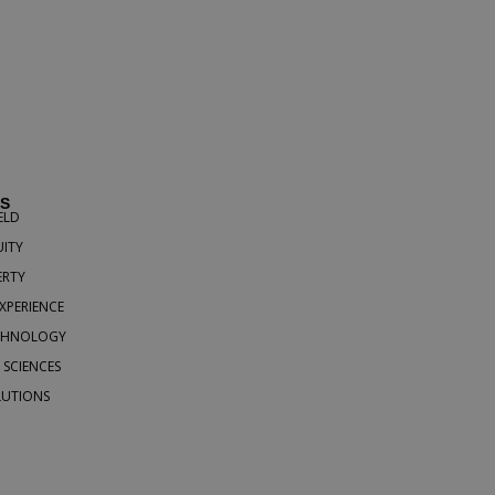
ES
ELD
UITY
ERTY
EXPERIENCE
CHNOLOGY
E SCIENCES
LUTIONS